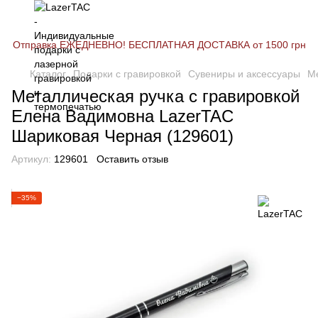
Отправка ЕЖЕДНЕВНО! БЕСПЛАТНАЯ ДОСТАВКА от 1500 грн
Каталог
Подарки с гравировкой
Сувениры и аксессуары
Ме
Металлическая ручка с гравировкой
Елена Вадимовна LazerTAC
Шариковая Черная (129601)
Артикул:
129601
Оставить отзыв
−35%