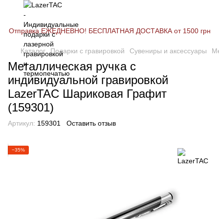
Отправка ЕЖЕДНЕВНО! БЕСПЛАТНАЯ ДОСТАВКА от 1500 грн
Каталог
Подарки с гравировкой
Сувениры и аксессуары
Ме
Металлическая ручка с
индивидуальной гравировкой
LazerTAC Шариковая Графит
(159301)
Артикул:
159301
Оставить отзыв
−35%