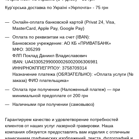
Кур'єрська доставка по Україні «Укрпочта» - 75 грн
Онлайн-оплата банковской картой (Privat 24, Visa,
MasterCard, Apple Pay, Google Pay)
Оплата по реквизитам на счет (IBAN):
Банковское учреждение: АО КБ «ПРИВАТБАНК»
МФО: 305299
ФЛП Поклад Даниил Владиславович
IBAN: UA433052990000026002006306981
ИНН/РНОКПП/ЕГРПОУ: 3758709314
Назначение платежа (ОБЯЗАТЕЛЬНО): «Оплата услуги (№
заказа) ФИО плательщика»
Оплата при получении (Наложенный платеж) — при
минимальной предоплате от 200 грн
Наличными при получении (самовывоз)
Гарантируем качество и удовлетворение потребностей
клиентов от наших услуг лазерной гравировки. Наша
компания обязуется предоставлять вам изделия с отличным
нанесением графических изображений, текста, фотографий и