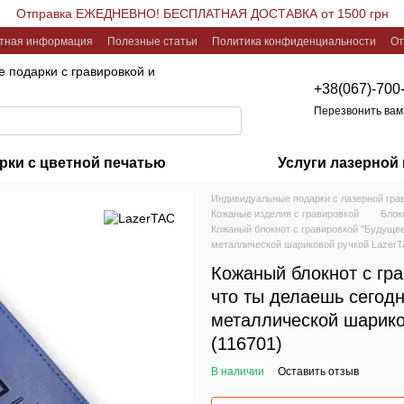
Отправка ЕЖЕДНЕВНО! БЕСПЛАТНАЯ ДОСТАВКА от 1500 грн
ктная информация
Полезные статьи
Политика конфиденциальности
От
 подарки с гравировкой и
+38(067)-700
Перезвонить вам
рки с цветной печатью
Услуги лазерной
Индивидуальные подарки с лазерной гра
Кожаные изделия с гравировкой
Блок
Кожаный блокнот с гравировкой "Будущее 
металлической шариковой ручкой LazerT
Кожаный блокнот с гра
что ты делаешь сегодн
металлической шарико
(116701)
В наличии
Оставить отзыв