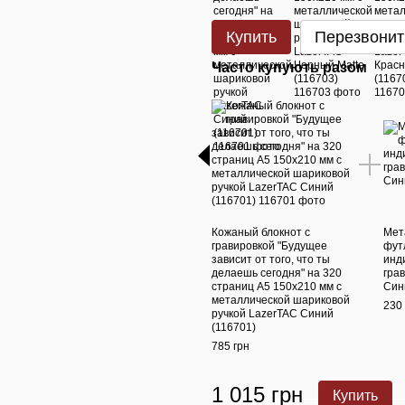
Купить
Перезвонит
Часто купують разом
Кожаный блокнот с
Мет
гравировкой "Будущее
фут
зависит от того, что ты
инд
делаешь сегодня" на 320
гра
страниц А5 150х210 мм с
Син
металлической шариковой
230 
ручкой LazerTAC Синий
(116701)
785 грн
1 015 грн
Купить