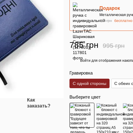
Подарок
Металлическая руч
130 грн
бесплатно
785 грн
995 грн
Войти
для отображения накопи
%
Гравировка
С одной стороны
С обеих 
Выберите цвет
Как
заказать?