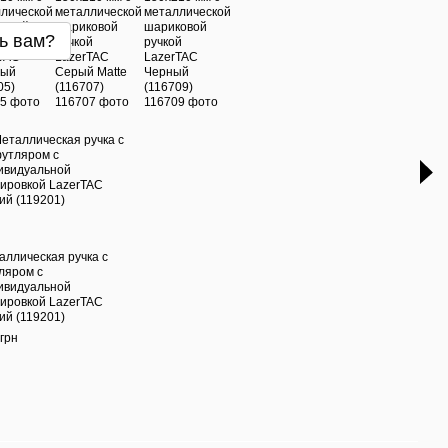
ь вам?
Час
аллическая ручка с
Кожа
ляром с
грав
ивидуальной
завис
вировкой LazerTAC
дела
ий (119201)
стра
мета
грн
ручк
(116
785 г
1 