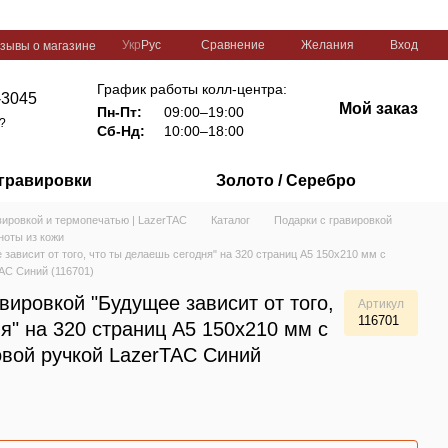
Сравнение
Укр
Рус
Желания
Вход
зывы о магазине
График работы колл-центра:
-3045
Мой заказ
Пн-Пт:
09:00–19:00
?
Сб-Нд:
10:00–18:00
 гравировки
Золото / Серебро
вировкой и термопечатью | LazerTAC
Каталог
Подарки с гравировкой
ноты из кожи
зависит от того, что ты делаешь сегодня" на 320 страниц А5 150х210 мм с
AC Синий (116701)
вировкой "Будущее зависит от того,
Артикул
116701
я" на 320 страниц А5 150х210 мм с
вой ручкой LazerTAC Синий