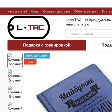
Перейти к основному контенту
Как заказать?
О нас
Оплата и доставка
Обмен и возврат
Конта
Галерея работ
LazerTAC – Индивидуальные
термопечатью
Подарки с гравировкой
Пода
РЕКОМЕНДУЕМ
−21%