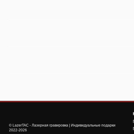
© LazerTAC - Лазерная гравировка | Индивидуальные подарки
2022-2026