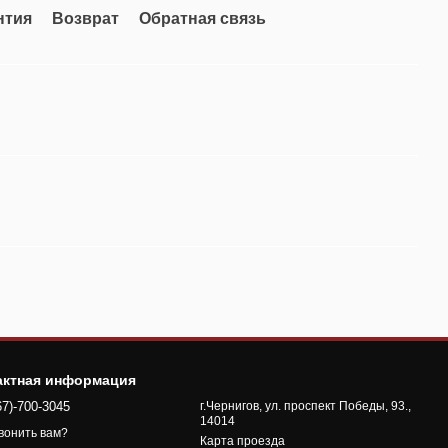
нтия
Возврат
Обратная связь
актная информация
67)-700-3045
г.Чернигов, ул. проспект Победы, 93.,
14014
вонить вам?
Карта проезда