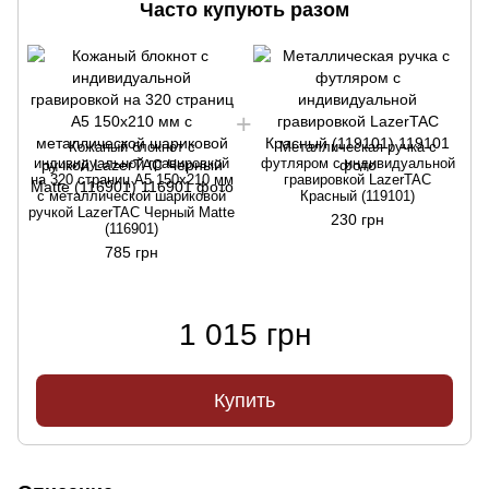
Часто купують разом
Кожаный блокнот с
Металлическая ручка с
индивидуальной гравировкой
футляром с индивидуальной
на 320 страниц А5 150х210 мм
гравировкой LazerTAC
с металлической шариковой
Красный (119101)
ручкой LazerTAC Черный Matte
р
230 грн
(116901)
785 грн
1 015 грн
Купить