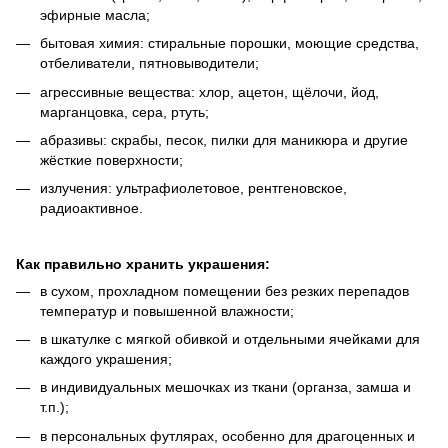
эфирные масла;
бытовая химия: стиральные порошки, моющие средства,
отбеливатели, пятновыводители;
агрессивные вещества: хлор, ацетон, щёлочи, йод,
марганцовка, сера, ртуть;
абразивы: скрабы, песок, пилки для маникюра и другие
жёсткие поверхности;
излучения: ультрафиолетовое, рентгеновское,
радиоактивное.
Как правильно хранить украшения:
в сухом, прохладном помещении без резких перепадов
температур и повышенной влажности;
в шкатулке с мягкой обивкой и отдельными ячейками для
каждого украшения;
в индивидуальных мешочках из ткани (органза, замша и
т.п.);
в персональных футлярах, особенно для драгоценных и