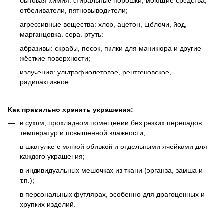
бытовая химия: стиральные порошки, моющие средства,
отбеливатели, пятновыводители;
агрессивные вещества: хлор, ацетон, щёлочи, йод,
марганцовка, сера, ртуть;
абразивы: скрабы, песок, пилки для маникюра и другие
жёсткие поверхности;
излучения: ультрафиолетовое, рентгеновское,
радиоактивное.
Как правильно хранить украшения:
в сухом, прохладном помещении без резких перепадов
температур и повышенной влажности;
в шкатулке с мягкой обивкой и отдельными ячейками для
каждого украшения;
в индивидуальных мешочках из ткани (органза, замша и
т.п.);
в персональных футлярах, особенно для драгоценных и
хрупких изделий.