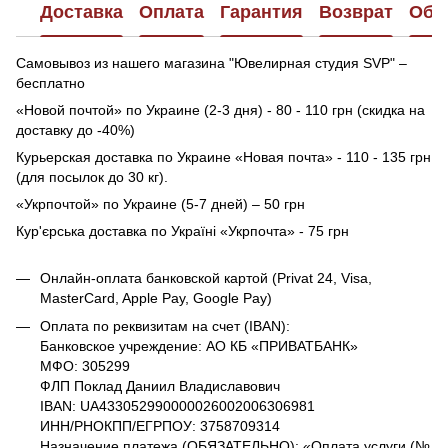
Доставка
Оплата
Гарантия
Возврат
Обр
Самовывоз из нашего магазина "Ювелирная студия SVP" –
бесплатно
«Новой почтой» по Украине (2-3 дня) - 80 - 110 грн (скидка на
доставку до -40%)
Курьерская доставка по Украине «Новая почта» - 110 - 135 грн
(для посылок до 30 кг).
«Укрпочтой» по Украине (5-7 дней) – 50 грн
Кур'єрська доставка по Україні «Укрпочта» - 75 грн
Онлайн-оплата банковской картой (Privat 24, Visa,
MasterCard, Apple Pay, Google Pay)
Оплата по реквизитам на счет (IBAN):
Банковское учреждение: АО КБ «ПРИВАТБАНК»
МФО: 305299
ФЛП Поклад Даниил Владиславович
IBAN: UA433052990000026002006306981
ИНН/РНОКПП/ЕГРПОУ: 3758709314
Назначение платежа (ОБЯЗАТЕЛЬНО): «Оплата услуги (№