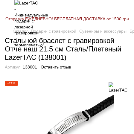
Отправка ЕЖЕДНЕВНО! БЕСПЛАТНАЯ ДОСТАВКА от 1500 грн
Каталог
Подарки с гравировкой
Сувениры и аксессуары
Б
Стальной браслет с гравировкой
Отче наш 21.5 см Сталь/Плетеный
LazerTAC (138001)
Артикул:
138001
Оставить отзыв
−21%