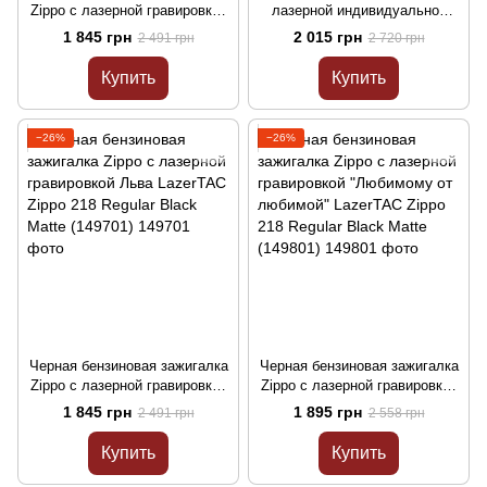
Zippo с лазерной гравировкой
лазерной индивидуальной
"Фокс" LazerTAC Zippo 218
гравировкой LazerTAC ZIPPO
1 845 грн
2 015 грн
2 491 грн
2 720 грн
Regular Black Matte (145001)
205 REG SATIN CHROME
(148401)
Купить
Купить
−26%
−26%
Черная бензиновая зажигалка
Черная бензиновая зажигалка
Zippo с лазерной гравировкой
Zippo с лазерной гравировкой
Льва LazerTAC Zippo 218
"Любимому от любимой"
1 845 грн
1 895 грн
2 491 грн
2 558 грн
Regular Black Matte (149701)
LazerTAC Zippo 218 Regular
Black Matte (149801)
Купить
Купить