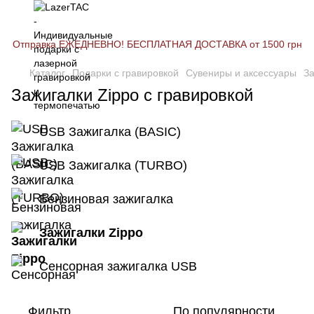
Отправка ЕЖЕДНЕВНО! БЕСПЛАТНАЯ ДОСТАВКА от 1500 грн
Каталог
Подарки с гравировкой
Сувениры и аксессуары
З
Зажигалки Zippo с гравировкой
USB Зажигалка (BASIC)
USB Зажигалка (TURBO)
Бензиновая зажигалка
Зажигалки Zippo
Сенсорная зажигалка USB
Фильтр
По популярности