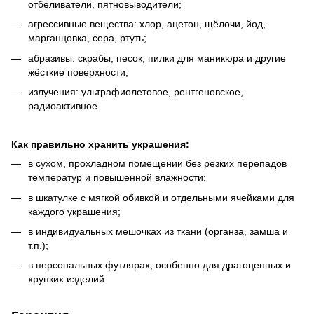
отбеливатели, пятновыводители;
агрессивные вещества: хлор, ацетон, щёлочи, йод,
марганцовка, сера, ртуть;
абразивы: скрабы, песок, пилки для маникюра и другие
жёсткие поверхности;
излучения: ультрафиолетовое, рентгеновское,
радиоактивное.
Как правильно хранить украшения:
в сухом, прохладном помещении без резких перепадов
температур и повышенной влажности;
в шкатулке с мягкой обивкой и отдельными ячейками для
каждого украшения;
в индивидуальных мешочках из ткани (органза, замша и
т.п.);
в персональных футлярах, особенно для драгоценных и
хрупких изделий.