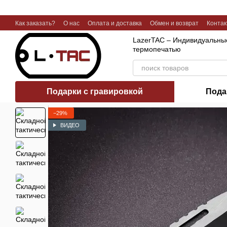
Перейти к основному контенту
Как заказать?
О нас
Оплата и доставка
Обмен и возврат
Конта
Галерея работ
LazerTAC – Индивидуальные
термопечатью
Подарки с гравировкой
Пода
−29%
ВИДЕО