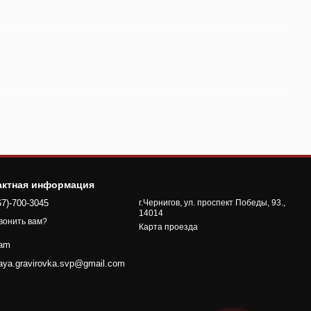
актная информация
67)-700-3045
г.Чернигов, ул. проспект Победы, 93.,
14014
вонить вам?
Карта проезда
ram
naya.gravirovka.svp@gmail.com