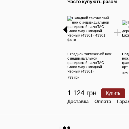
Часто купують разом
Складной тактический нож
Под
с индивидуальной
нож
гравировкой LazerTAC
гра
Grand Way Складной
арт
Черный (43301)
325 
799 грн
1 124 грн
Купить
Доставка
Оплата
Гара