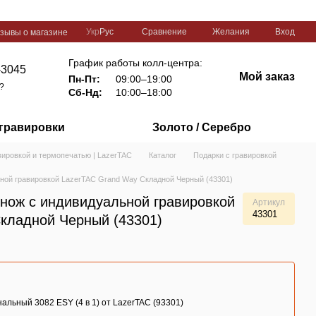
Сравнение
Укр
Рус
Желания
Вход
зывы о магазине
График работы колл-центра:
-3045
Мой заказ
Пн-Пт:
09:00–19:00
?
Сб-Нд:
10:00–18:00
 гравировки
Золото / Серебро
вировкой и термопечатью | LazerTAC
Каталог
Подарки с гравировкой
ьной гравировкой LazerTAC Grand Way Складной Черный (43301)
 нож с индивидуальной гравировкой
Артикул
43301
Складной Черный (43301)
льный 3082 ESY (4 в 1) от LazerTAC (93301)