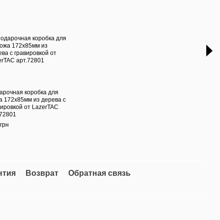
Час
арочная коробка для
Скла
а 172х85мм из дерева с
с ин
вировкой от LazerTAC
грав
.72801
Gran
Черн
грн
799 г
1 
нтия
Возврат
Обратная связь