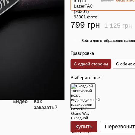
299 грн
бесплатно
799 грн
1 125 грн
Войти
для отображения накопи
%
Гравировка
С одной стороны
С обеих 
Выберите цвет
Видео
Как
заказать?
Купить
Перезвонит