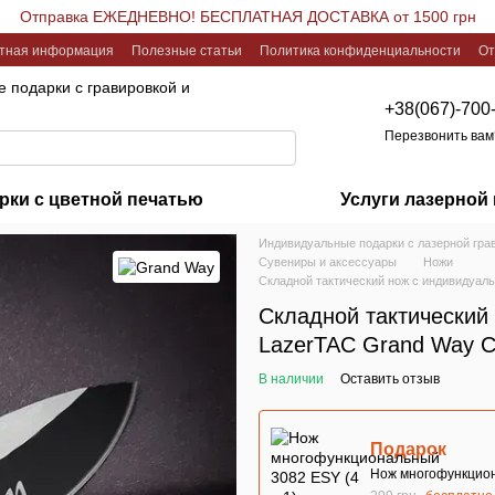
Отправка ЕЖЕДНЕВНО! БЕСПЛАТНАЯ ДОСТАВКА от 1500 грн
ктная информация
Полезные статьи
Политика конфиденциальности
От
 подарки с гравировкой и
+38(067)-700
Перезвонить вам
рки с цветной печатью
Услуги лазерной
Индивидуальные подарки с лазерной гра
Сувениры и аксессуары
Ножи
Складной тактический нож с индивидуал
Складной тактический
LazerTAC Grand Way 
В наличии
Оставить отзыв
Подарок
Нож многофункциона