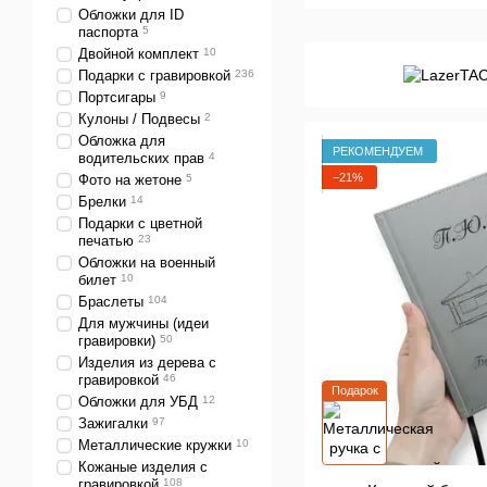
Обложки для ID
паспорта
5
Двойной комплект
10
Подарки с гравировкой
236
Портсигары
9
Кулоны / Подвесы
2
Обложка для
РЕКОМЕНДУЕМ
водительских прав
4
−21%
Фото на жетоне
5
Брелки
14
Подарки с цветной
печатью
23
Обложки на военный
билет
10
Браслеты
104
Для мужчины (идеи
гравировки)
50
Изделия из дерева с
гравировкой
46
Подарок
Обложки для УБД
12
Зажигалки
97
Металлические кружки
10
Кожаные изделия с
гравировкой
108