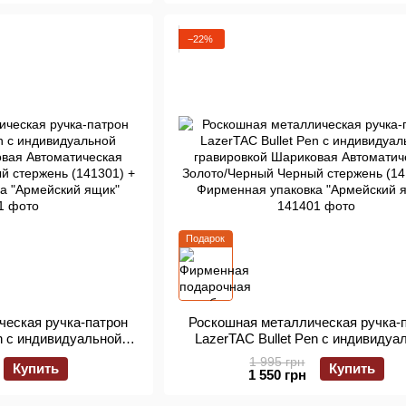
−22%
Подарок
ческая ручка-патрон
Роскошная металлическая ручка-
en с индивидуальной
LazerTAC Bullet Pen с индивидуа
овая Автоматическая
гравировкой Шариковая Автомати
1 995 грн
Купить
Купить
ый стержень (141301)
Золото/Черный Черный стержень (
1 550 грн
ка "Армейский ящик"
+ Фирменная упаковка "Армейский