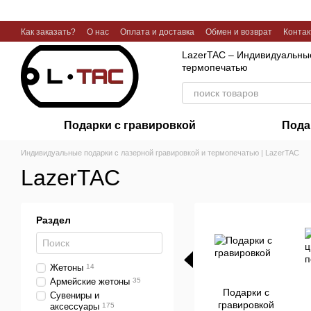
Перейти к основному контенту
Как заказать?
О нас
Оплата и доставка
Обмен и возврат
Конта
Галерея работ
LazerTAC – Индивидуальные
термопечатью
Подарки с гравировкой
Пода
Индивидуальные подарки с лазерной гравировкой и термопечатью | LazerTAC
LazerTAC
Раздел
Жетоны
14
Армейские жетоны
35
Подарки с
Сувениры и
гравировкой
аксессуары
175