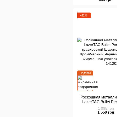
+ Фирменн
−22%
Подарок
Роскошная металли
LazerTAC Bullet P
гравировкой Шарик
1 995 грн
Хром/Черный Черный
1 550 грн
Фирменная упаковк