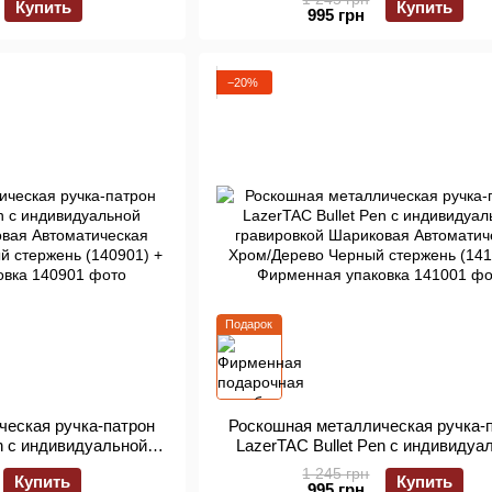
Купить
Купить
ый стержень (140601)
Хром/Черный Черный стержень (14
995 грн
ка "Армейский ящик"
Фирменная упаковка
−20%
Подарок
ческая ручка-патрон
Роскошная металлическая ручка-
en с индивидуальной
LazerTAC Bullet Pen с индивидуа
овая Автоматическая
гравировкой Шариковая Автомати
1 245 грн
Купить
Купить
ый стержень (140901)
Хром/Дерево Черный стержень (14
995 грн