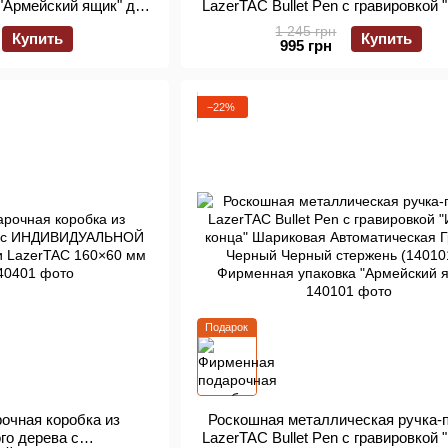
 "Армейский ящик" для
LazerTAC Bullet Pen с гравировкой 
TAC Bullet Pen 160х60
конца" Шариковая Автоматическая 
1 245 грн
Купить
Купить
40001)
Черный Черный стержень (13980
995 грн
Фирменная упаковка
−22%
Подарок
очная коробка из
Роскошная металлическая ручка-
го дерева с
LazerTAC Bullet Pen с гравировкой 