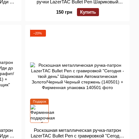
"Иди до
ручки LazerTAC Bullet Pen Шариковый
Графит/
Черный (140301)
150 грн
Купить
1) +
−20%
Подарок
патрон
Роскошная металлическая ручка-патрон
"Иди до
LazerTAC Bullet Pen с гравировкой "Сегодня