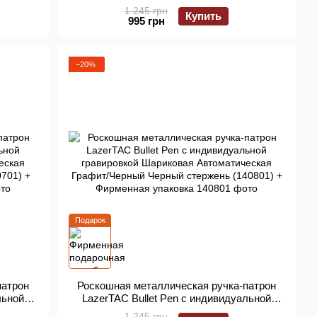
Графит/
- твой день" Шариковая Автоматическая
1 245 грн
Купить
1) +
Золото/Черный Черный стержень (140501)
995 грн
ящик"
+ Фирменная упаковка
−20%
Подарок
патрон
Роскошная металлическая ручка-патрон
льной
LazerTAC Bullet Pen с индивидуальной
ческая
гравировкой Шариковая Автоматическая
1 245 грн