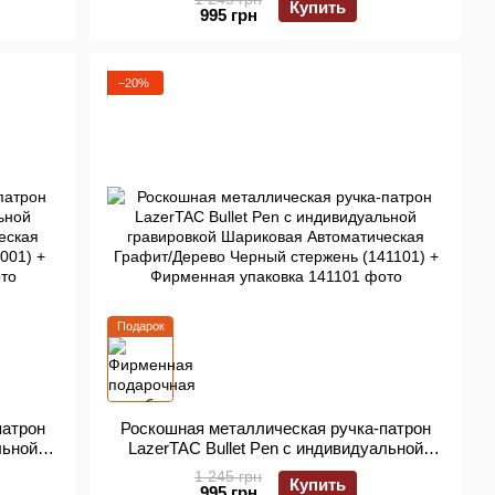
Купить
0701) +
Графит/Черный Черный стержень (140801)
995 грн
+ Фирменная упаковка
−20%
Подарок
патрон
Роскошная металлическая ручка-патрон
льной
LazerTAC Bullet Pen с индивидуальной
ческая
гравировкой Шариковая Автоматическая
1 245 грн
Купить
1001) +
Графит/Дерево Черный стержень (141101)
995 грн