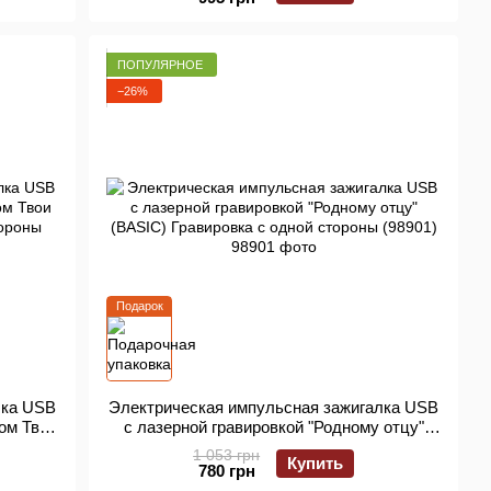
+ Фирменная упаковка
ПОПУЛЯРНОЕ
−26%
Подарок
лка USB
Электрическая импульсная зажигалка USB
дом Твои
с лазерной гравировкой "Родному отцу"
тороны
(BASIC) Гравировка с одной стороны
1 053 грн
Купить
(98901)
780 грн