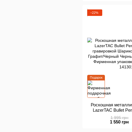
−22%
Подарок
Роскошная металли
LazerTAC Bullet P
гравировкой Шарик
1 995 грн
Графит/Черный Черн
1 550 грн
+ Фирменная упаков