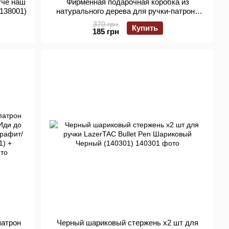
тче наш
Фирменная подарочная коробка из
138001)
натурального дерева для ручки-патрона
LazerTAC Bullet Pen 160×60 мм (139901)
370 грн
Купить
185 грн
патрон
Черный шариковый стержень х2 шт для