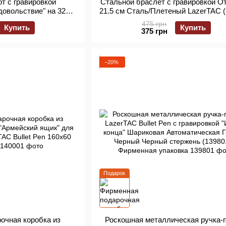
т с гравировкой
Стальной браслет с гравировкой О
довольствие" на 320
21.5 см Сталь/Плетеный LazerTAC (
 мм с металлической
475 грн
Купить
Купить
azerTAC Серый Matte
375 грн
7001)
−20%
Подарок
очная коробка из
Роскошная металлическая ручка-