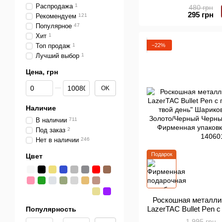
ИНДИВИДУАЛЬНОЙ
Распродажа
1
480 грн
ручки LazerTAC 1
295 грн
Рекомендуем
121
Популярное
47
Хит
1
−22%
Топ продаж
1
Лучший выбор
1
Цена, грн
От Цена, грн
До Цена, грн
OK
Наличие
В наличии
711
Под заказ
2
Нет в наличии
246
Подарок
Цвет
Роскошная металли
LazerTAC Bullet Pen 
Популярность
- твой день" Шарик
От Популярность
До Популярность
1 995 грн