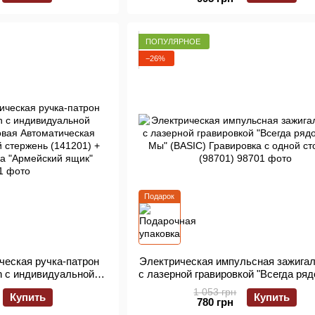
ая упаковка
Фирменная упаковка
ПОПУЛЯРНОЕ
−26%
Подарок
ческая ручка-патрон
Электрическая импульсная зажига
en с индивидуальной
с лазерной гравировкой "Всегда ря
овая Автоматическая
Мы" (BASIC) Гравировка с одной с
1 053 грн
Купить
Купить
 стержень (141201) +
(98701)
780 грн
а "Армейский ящик"