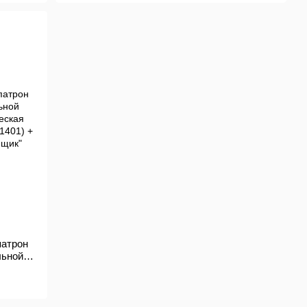
патрон
льной
ческая
141401)
 ящик"