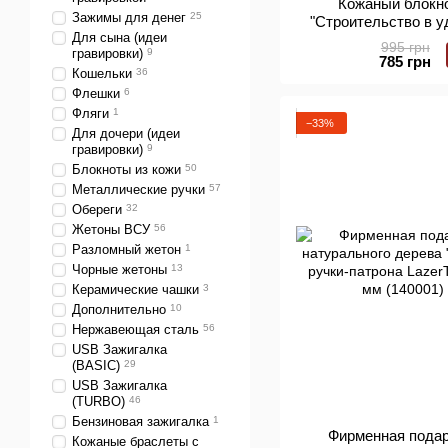
Кожаный блокно
Зажимы для денег
25
"Строительство в у
Для сына (идеи
страниц А5 150х210
995 грн
гравировки)
9
шариковой ручкой L
785 грн
Кошельки
36
(13
Флешки
6
Фляги
1
−33%
Для дочери (идеи
гравировки)
9
Блокноты из кожи
50
Металлические ручки
57
Обереги
32
Жетоны ВСУ
56
Разломный жетон
1
Чорные жетоны
13
Керамические чашки
3
Дополнительно
10
Нержавеющая сталь
56
USB Зажигалка
(BASIC)
29
USB Зажигалка
(TURBO)
46
Бензиновая зажигалка
1
Фирменная подар
Кожаные браслеты с