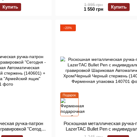
 гравировкой для
конца" Шариковая Автоматическая 
1 995 грн
Купить
Купить
60×60 мм (140401)
Черный Черный стержень (14010
1 550 грн
Фирменная упаковка "Армейский 
−20%
Подарок
ческая ручка-патрон
Роскошная металлическая ручка-
с гравировкой "Сегодня
LazerTAC Bullet Pen с индивидуа
овая Автоматическая
гравировкой Шариковая Автомати
1 245 грн