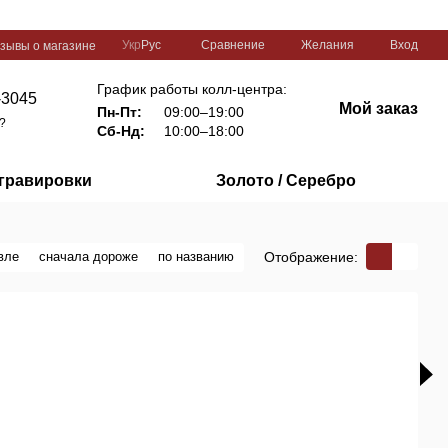
Сравнение
Укр
Рус
Желания
Вход
зывы о магазине
График работы колл-центра:
-3045
Мой заказ
Пн-Пт:
09:00–19:00
?
Сб-Нд:
10:00–18:00
 гравировки
Золото / Серебро
Отображение:
вле
сначала дороже
по названию