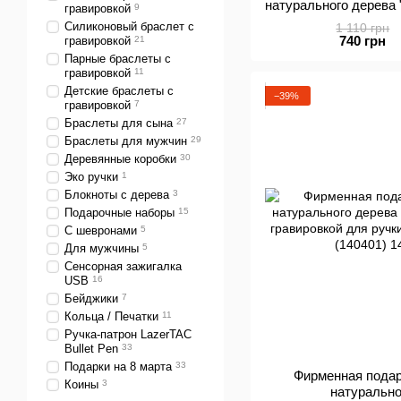
натурального дерева
гравировкой
9
ручки-патрона Lazer
Силиконовый браслет с
1 110 грн
мм (1
740 грн
гравировкой
21
Парные браслеты с
гравировкой
11
Детские браслеты с
−39%
гравировкой
7
Браслеты для сына
27
Браслеты для мужчин
29
Деревянные коробки
30
Эко ручки
1
Блокноты с дерева
3
Подарочные наборы
15
С шевронами
5
Для мужчины
5
Сенсорная зажигалка
USB
16
Бейджики
7
Кольца / Печатки
11
Ручка-патрон LazerTAC
Bullet Pen
33
Подарки на 8 марта
33
Фирменная подар
Коины
3
натурально