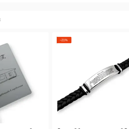
печатью
гравировки
−21%