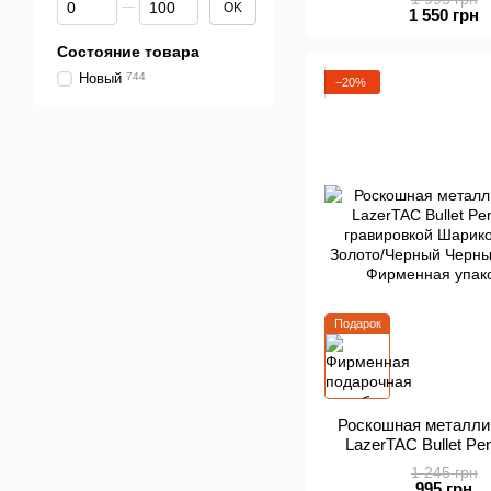
OK
Золото/Черный Черн
1 550 грн
+ Фирменная упаков
Состояние товара
Новый
744
−20%
Подарок
Роскошная металли
LazerTAC Bullet P
гравировкой Шарик
1 245 грн
Золото/Черный Черн
995 грн